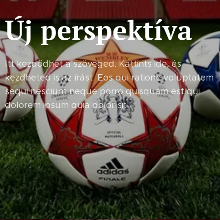
Új perspektíva
Itt kezdődhet a szöveged. Kattints ide, és
kezdheted is az írást. Eos qui ratione voluptatem
sequi nesciunt neque porro quisquam est qui
dolorem ipsum quia dolor sit.