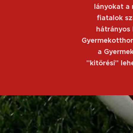
lányokat a 
fiatalok s
hátrányos 
Gyermekotthon
a Gyermek
''kitörési'' l