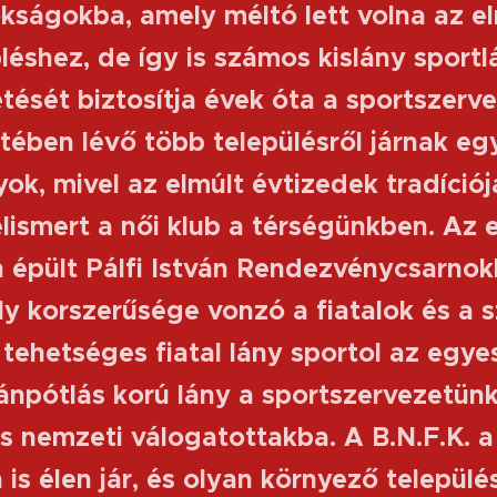
okságokba, amely méltó lett volna az e
léshez, de így is számos kislány sportl
tését biztosítja évek óta a sportszerve
ében lévő több településről járnak e
nyok, mivel az elmúlt évtizedek tradíció
elismert a női klub a térségünkben. Az 
 épült Pálfi István Rendezvénycsarnokb
ly korszerűsége vonzó a fiatalok és a 
 tehetséges fiatal lány sportol az egye
npótlás korú lány a sportszervezetünkb
s nemzeti válogatottakba. A B.N.F.K. 
is élen jár, és olyan környező települé