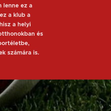
n lenne ez a
ez a klub a
isz a helyi
otthonokban és
ortéletbe,
kek számára is.