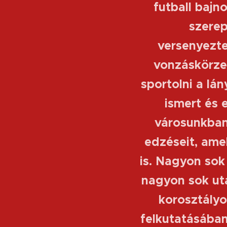
futball bajn
szerep
versenyezte
vonzáskörzet
sportolni a lá
ismert és 
városunkban
edzéseit, ame
is. Nagyon sok
nagyon sok utá
korosztályo
felkutatásában 