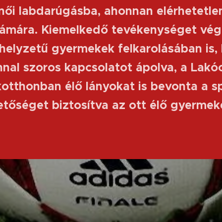
női labdarúgásba, ahonnan elérhetetle
zámára. Kiemelkedő tevékenységet vég
helyzetű gyermekek felkarolásában is, h
nal szoros kapcsolatot ápolva, a Lakó
otthonban élő lányokat is bevonta a sp
ehetőséget biztosítva az ott élő gyerme