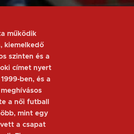
óta működik
, kiemelkedő
os szinten és a
oki címet nyert
1999-ben, és a
 meghívásos
e a női futball
több, mint egy
vett a csapat