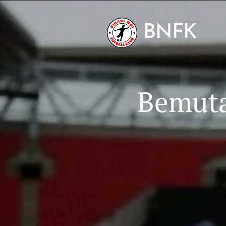
BNFK
Bemuta