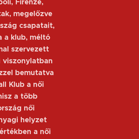
li, Firenze,
tak, megelőzve
szág csapatait,
a a klub, méltó
al szervezett
i viszonylatban
 ezzel bemutatva
ll Klub a női
hisz a több
ország női
nyagi helyzet
értékben a női