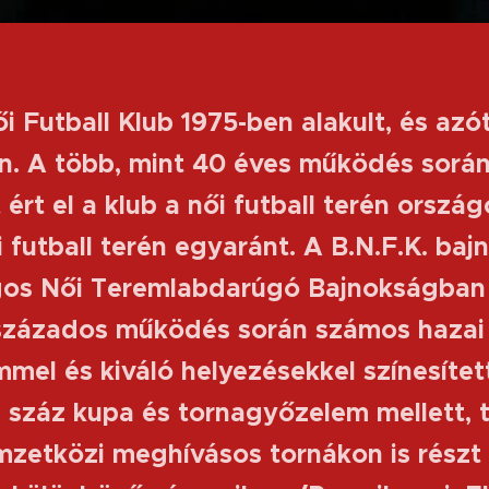
ői Futball Klub 1975-ben alakult, és az
n. A több, mint 40 éves működés során
rt el a klub a női futball terén ország
 futball terén egyaránt. A B.N.F.K. bajn
gos Női Teremlabdarúgó Bajnokságban 
vszázados működés során számos hazai
el és kiváló helyezésekkel színesített
b száz kupa és tornagyőzelem mellett, 
mzetközi meghívásos tornákon is részt 