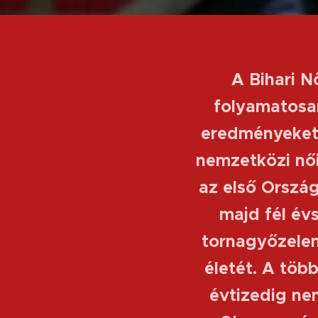
A Bihari N
folyamatosa
eredményeket é
nemzetközi női
az első Orszá
majd fél é
tornagyőzelemm
életét. A töb
évtizedig ne