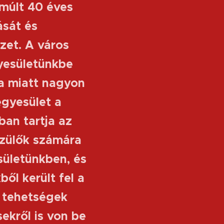
lmúlt 40 éves
ását és
zet. A város
gyesületünkbe
ja miatt nagyon
egyesület a
an tartja az
szülők számára
sületünkben, és
ől került fel a
a tehetségek
sekről is von be