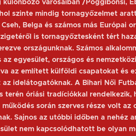
 különböző városaiban /Poggibonsi, Ebo
ahol szinte mindig tornagyőzelmet arat
, Cseh, Belga és számos más Európai or
zigetéről is tornagyőztesként tért haz
zerezve országunknak. Számos alkalomm
is az egyesület, országos és nemzetköz
tva az említett külföldi csapatokat és
az idelátogatóknak. A Bihari Női Futba
 terén óriási tradíciókkal rendelkezik, 
 működés során szerves része volt az 
ak. Sajnos az utóbbi időben a nehéz a
esület nem kapcsolódhatott be olyan m