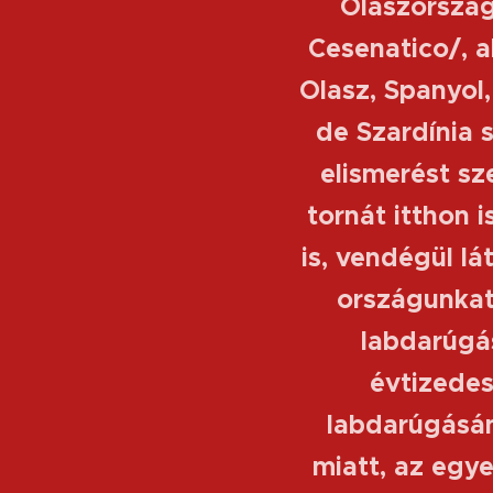
Olaszország
Cesenatico/, 
Olasz, Spanyol
de Szardínia s
elismerést s
tornát itthon 
is, vendégül lá
országunkat 
labdarúgás
évtizedes
labdarúgásán
miatt, az egy