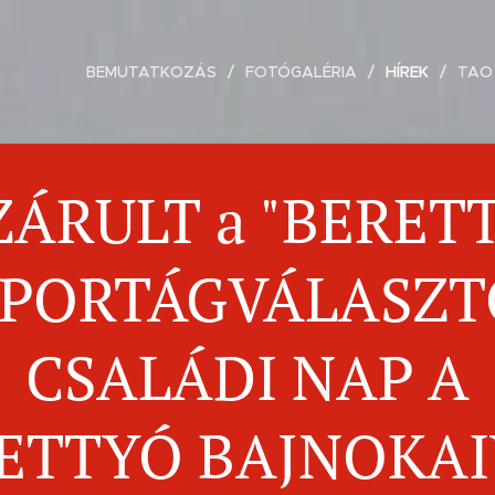
BEMUTATKOZÁS
FOTÓGALÉRIA
HÍREK
TAO
ZÁRULT a "BERET
SPORTÁGVÁLASZT
CSALÁDI NAP A
ETTYÓ BAJNOKAI