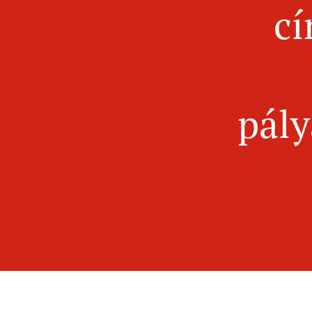
cí
pály