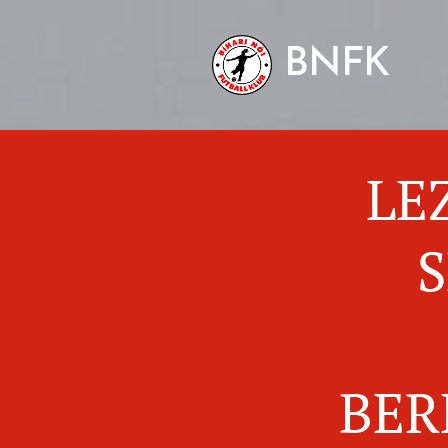
BNFK
LE
BER